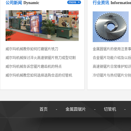
CORONET皇冠锯片——非标定制产品
公司新闻
Dynamic
行业资讯
Informatio
威尔玛机械教你如何打磨锯片铣刀
金属圆锯片的使用注意
威尔玛机械探讨淬火高速钢锯片铣刀成型切割
合金锯片功能介绍及以
威尔玛机械告诉您锯片磨齿机的特点
高速钢锯片日常维护知
威尔玛机械教您如何选择选购合适的切管机
冷切锯片与热切锯片分
首页
-
金属圆锯片
-
切管机
-